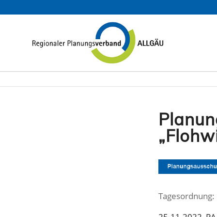
Planun
„Flohw
Tagesordnung:
25.11.2022_PA