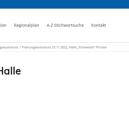
ion
Regionalplan
A-Z Stichwortsuche
Kontakt
gsausschuss
/
Planungsausschuss 25.11.2022, Halle „Flohwiese“ Pforzen
alle