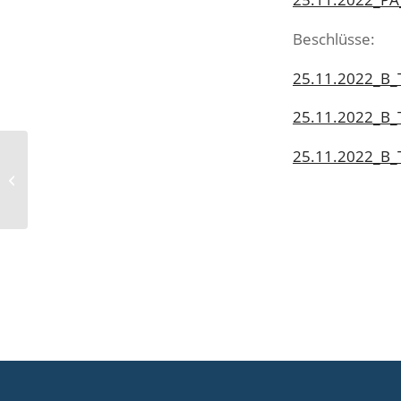
Beschlüsse:
25.11.2022_B
25.11.2022_B_
25.11.2022_B_
Planungsausschuss 02.06.2022,
Rathaus Stadt Kaufbeuren,
Sitzungssaal Neubau...